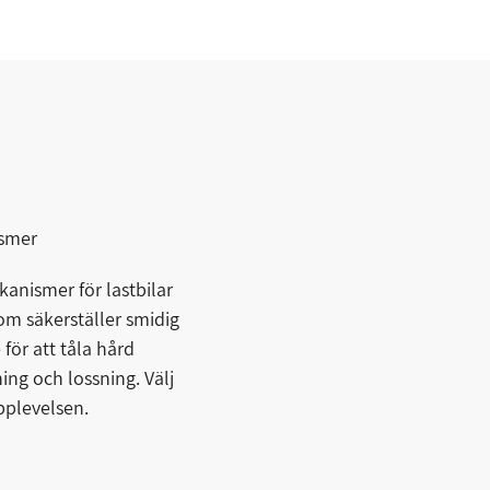
ismer
kanismer för lastbilar
om säkerställer smidig
för att tåla hård
ing och lossning. Välj
pplevelsen.