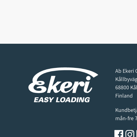
Ab Ekeri 
Kållbyvä
68800 Kå
Finland
Kundbetj
mån-fre 7