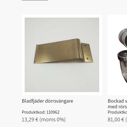
Bladfjäder dörrsvängare
Bockad v
med rörs
Produktkod: 110962
Produktko
13,29 €
(moms 0%)
81,00 €