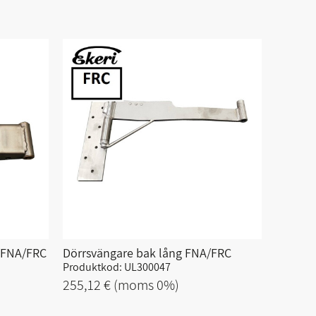
5/FNA/FRC
Dörrsvängare bak lång FNA/FRC
Produktkod: UL300047
255,12 €
(moms 0%)