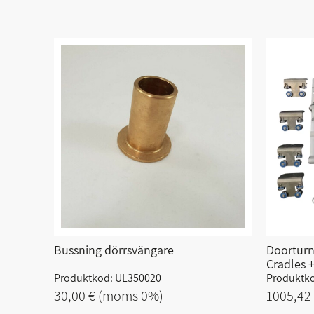
Bussning dörrsvängare
Doorturn
Cradles +
Produktkod: UL350020
Produktko
30,00 €
(moms 0%)
1005,42