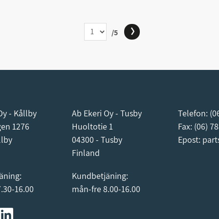
/5
Oy - Kållby
Ab Ekeri Oy - Tusby
Telefon:
(0
gen 1276
Huoltotie 1
Fax: (06) 7
llby
04300 - Tusby
Epost:
part
Finland
äning:
Kundbetjäning:
.30-16.00
mån-fre 8.00-16.00