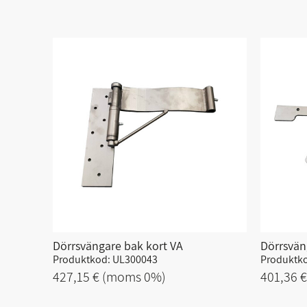
Dörrsvängare bak kort VA
Dörrsvän
Produktkod: UL300043
Produktko
427,15 €
(moms 0%)
401,36 