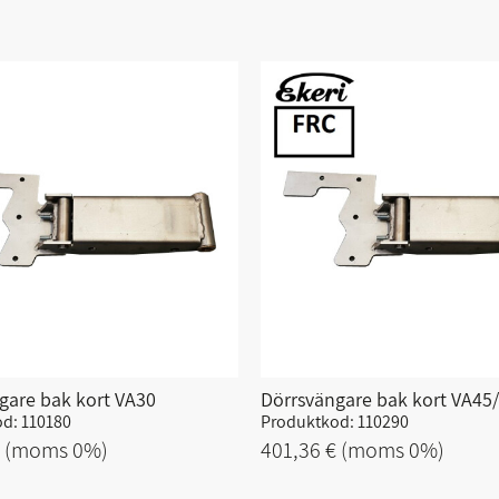
gare bak kort VA30
Dörrsvängare bak kort VA4
d: 110180
Produktkod: 110290
€
(moms 0%)
401,36 €
(moms 0%)