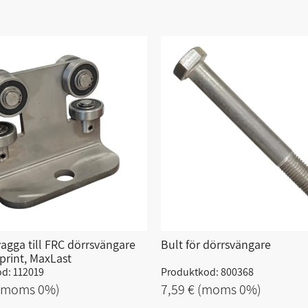
agga till FRC dörrsvängare
Bult för dörrsvängare
print, MaxLast
d: 112019
Produktkod: 800368
(moms 0%)
7,59 €
(moms 0%)