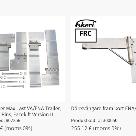
er Max Last VA/FNA Trailer,
Dörrsvängare fram kort FNA
 Pins, Facekift Version II
d: 802256
Produktkod: UL300050
 €
(moms 0%)
255,12 €
(moms 0%)