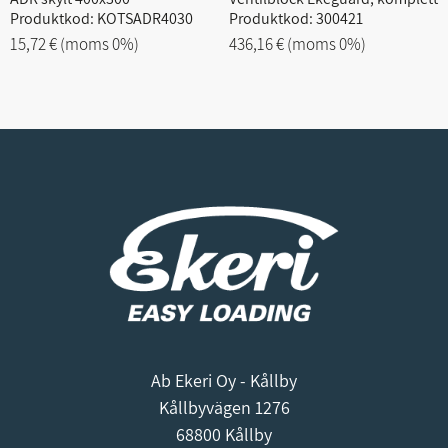
Produktkod: KOTSADR4030
Produktkod: 300421
15,72 €
(moms 0%)
436,16 €
(moms 0%)
Ab Ekeri Oy - Kållby
Kållbyvägen 1276
68800 Kållby