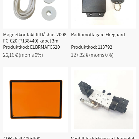
Magnetkontakt till låshus 2008
Radiomottagare Ekeguard
FC-620 (7138440) kabel 3m
Produktkod: ELBRMAFC620
Produktkod: 113792
26,16 €
(moms 0%)
127,32 €
(moms 0%)
ADR skylt 400x300
Ventilblock Ekeguard, komplett