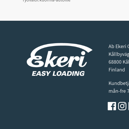
Ab Ekeri 
Kållbyvä
68800 Kå
Finland
Kundbetj
mån-fre 7