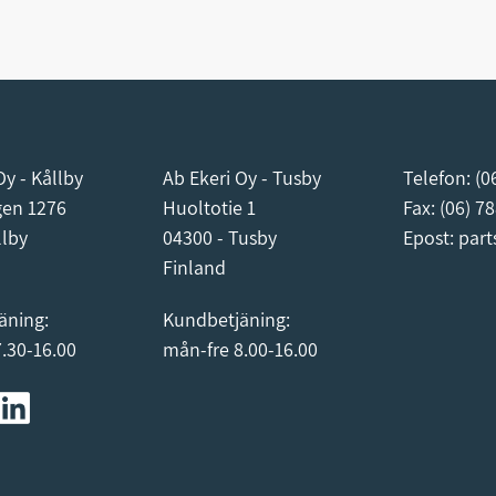
Oy - Kållby
Ab Ekeri Oy - Tusby
Telefon:
(0
gen 1276
Huoltotie 1
Fax: (06) 7
llby
04300 - Tusby
Epost:
part
Finland
äning:
Kundbetjäning:
.30-16.00
mån-fre 8.00-16.00