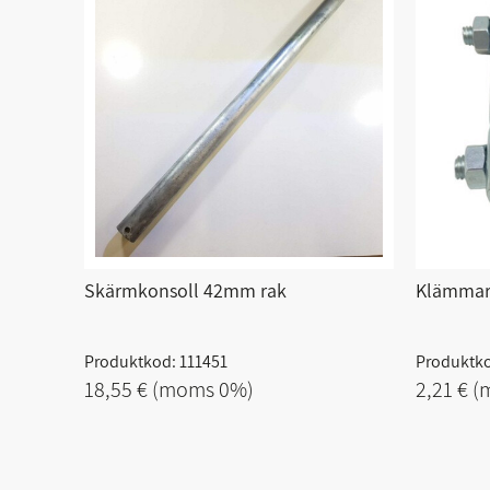
Skärmkonsoll 42mm rak
Klämmare
Produktkod: 111451
Produktk
18,55 €
(moms 0%)
2,21 €
(