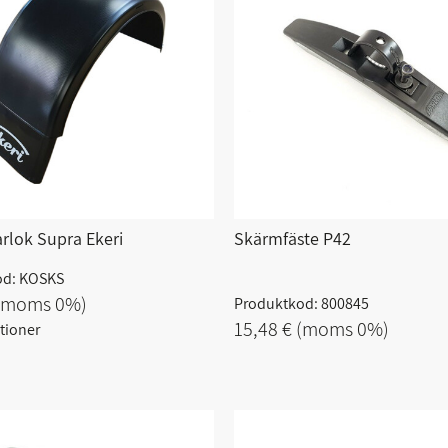
rlok Supra Ekeri
Skärmfäste P42
od: KOSKS
(moms 0%)
Produktkod: 800845
15,48 €
(moms 0%)
ationer