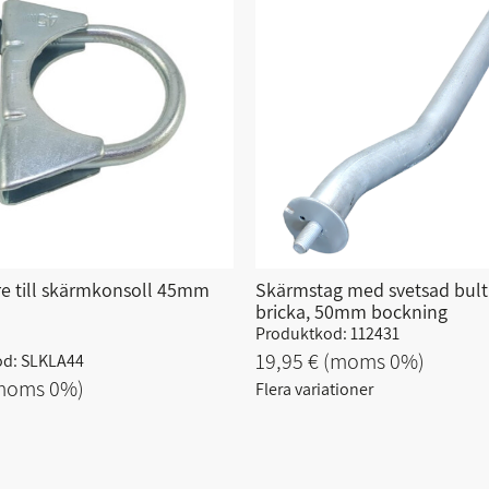
 till skärmkonsoll 45mm
Skärmstag med svetsad bult
bricka, 50mm bockning
Produktkod: 112431
19,95 €
(moms 0%)
od: SLKLA44
moms 0%)
Flera variationer