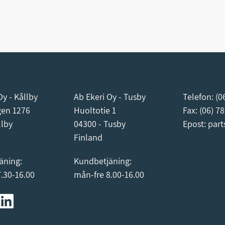
Oy - Kållby
Ab Ekeri Oy - Tusby
Telefon:
(0
gen 1276
Huoltotie 1
Fax: (06) 7
llby
04300 - Tusby
Epost:
part
Finland
äning:
Kundbetjäning:
.30-16.00
mån-fre 8.00-16.00