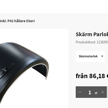
nkl. P42 hållare Ekeri
Skärm Parlok
Produktkod:
113699
Skärmstorlek
från
86,18 
st