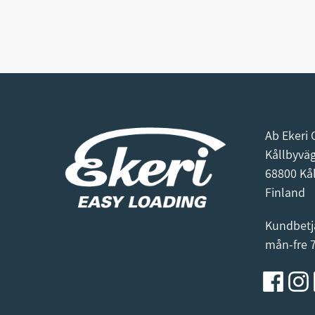
Ab Ekeri 
Kållbyvä
68800 Kå
Finland
Kundbetj
mån-fre 7