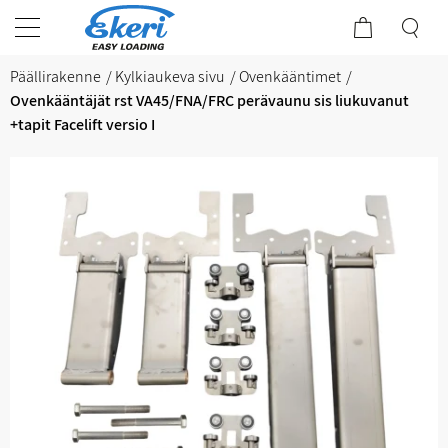
Päällirakenne
Kylkiaukeva sivu
Ovenkääntimet
Ovenkääntäjät rst VA45/FNA/FRC perävaunu sis liukuvanut
+tapit Facelift versio I