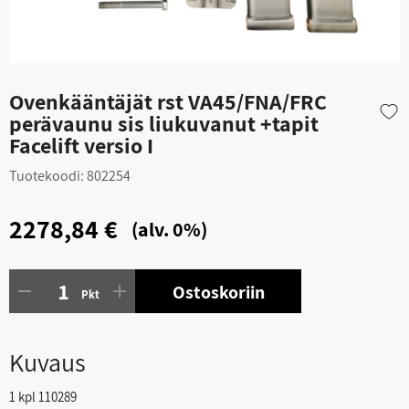
Ovenkääntäjät rst VA45/FNA/FRC
perävaunu sis liukuvanut +tapit
Facelift versio I
Tuotekoodi:
802254
2278,84 €
(alv. 0%)
Ostoskoriin
Pkt
Kuvaus
1 kpl 110289